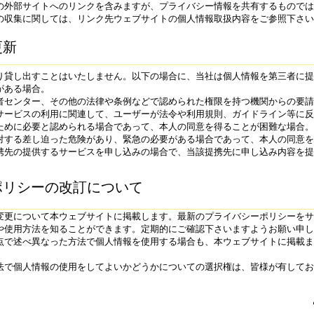
の外部サイトへのリンクを含みますが、プライバシー情報を共有するものでは
の収集に関しては、リンク先ウェブサイトの個人情報取扱内容をご参照下さい
更新
り貸し出すことはいたしません。以下の場合に、当社は個人情報を第三者に提
がある場合。
者センター、その他の法律や条例などで認められた権限を持つ機関からの要請
サービスの利用に関連して、ユーザーが法令や利用規則、ガイドライン等に反
ために必要と認められる場合であって、本人の同意を得ることが困難な場合。
対する差し迫った危険があり、緊急の必要がある場合であって、本人の同意を
携先の提供するサービスを申し込みの場合で、当該提携先に申し込み内容を提
ポリシーの改訂について
変更について本ウェブサイトに掲載します。最新のプライバシーポリシーをサ
や使用方法を知ることができます。定期的にご確認下さいますようお願い申し
点で述べ異なった方法で個人情報を使用する場合も、本ウェブサイトに掲載ま
法で個人情報の使用をしてよいかどうかについての選択権は、皆様が有してお